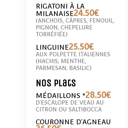
RIGATONI À LA
24
.50€
MILANAISE
(ANCHOIS, CÂPRES, FENOUIL,
PIGNON, CHEPELURE
TORRÉFIÉE)
25
.50€
LINGUINE
AUX POLPETTE ITALIENNES
(HACHIS, MENTHE,
PARMESAN, BASILIC)
Nos plats
28
.50€
MÉDAILLONS *
D’ESCALOPE DE VEAU AU
CITRON OU SALTIBOCCA
COURONNE D’AGNEAU