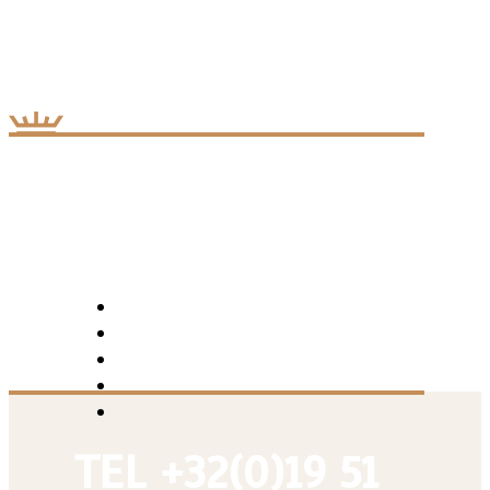
sur la Grand Place
RÉSERVEZ UNE TABLE TEL 019 51 12 03
LA BRASSERIE
HANNUTOISE
Inspiration culinaire française et italienne
RÉSERVEZ UNE TABLE TEL 019 51 12 03
TEL +32(0)19 51