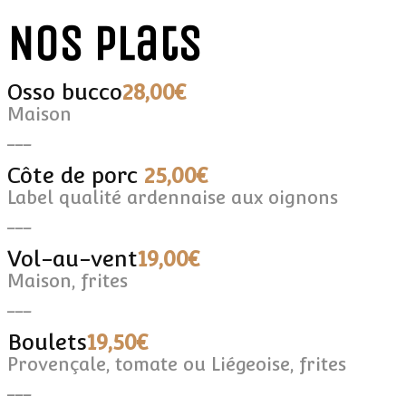
Nos plats
Osso bucco
28,00€
Maison
___
Côte de porc
25,00€
Label qualité ardennaise aux oignons
___
Vol-au-vent
19,00€
Maison, frites
___
Boulets
19,50€
Provençale, tomate ou Liégeoise, frites
___