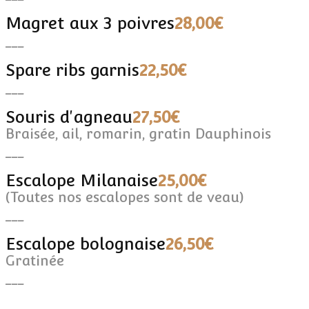
Magret aux 3 poivres
28,00€
___
Spare ribs garnis
22,50€
___
Souris d'agneau
27,50€
Braisée, ail, romarin, gratin Dauphinois
___
Escalope Milanaise
25,00€
(Toutes nos escalopes sont de veau)
___
Escalope bolognaise
26,50€
Gratinée
___