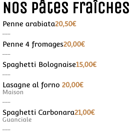
Nos pâtes fraîches
Penne arabiata
20,50€
___
Penne 4 fromages
20,00€
___
Spaghetti Bolognaise
15,00€
___
Lasagne al forno
20,00€
Maison
___
Spaghetti Carbonara
21,00€
Guanciale
___