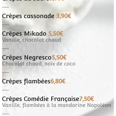
___
Crêpes cassonade
3,90€
___
Crêpes Mikado
5,50€
Vanille, chocolat chaud
___
Crêpes Negresco
5,50€
Chocolat chaud, noix de coco
___
Crêpes flambées
6,80€
___
Crêpes Comédie Française
7,50€
Vanille, flambées à la mandarine Napoléon
___