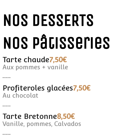
Nos DESSERTS
Nos pâtisseries
Tarte chaude
7,50€
Aux pommes + vanille
___
Profiteroles glacées
7,50€
Au chocolat
___
Tarte Bretonne
8,50€
Vanille, pommes, Calvados
___