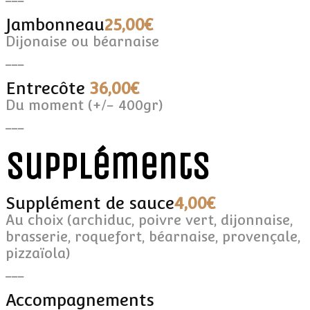
Jambonneau
25,00€
Dijonaise ou béarnaise
___
Entrecôte
36,00€
Du moment (+/- 400gr)
___
Suppléments
Supplément de sauce
4,00€
Au choix (archiduc, poivre vert, dijonnaise,
brasserie, roquefort, béarnaise, provençale,
pizzaïola)
___
Accompagnements