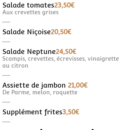
Salade tomates
23,50€
Aux crevettes grises
___
Salade Niçoise
20,50€
___
Salade Neptune
24,50€
Scampis, crevettes, écrevisses, vinaigrette
au citron
___
Assiette de jambon
21,00€
De Parme, melon, roquette
___
Supplément frites
3,50€
___