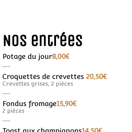
Nos entrées
Potage du jour
8,00€
___
Croquettes de crevettes
20,50€
Crevettes grises, 2 pièces
___
Fondus fromage
15,90€
2 pièces
___
Toast aux champignons
14,50€