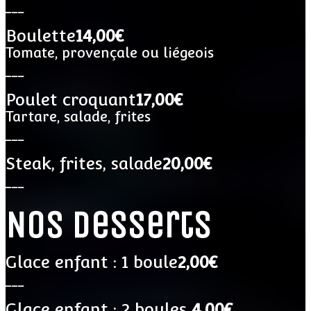
___
Boulette
14,00€
Tomate, provençale ou liégeois
___
Poulet croquant
17,00€
Tartare, salade, frites
___
Steak, frites, salade
20,00€
___
Nos desserts
Glace enfant : 1 boule
2,00€
___
Glace enfant : 2 boules
4,00€