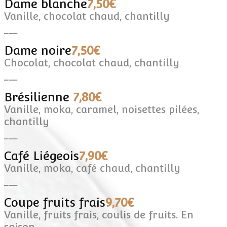
Dame blanche
7,50€
Vanille, chocolat chaud, chantilly
___
Dame noire
7,50€
Chocolat, chocolat chaud, chantilly
___
Brésilienne
7,80€
Vanille, moka, caramel, noisettes pilées,
chantilly
___
Café Liégeois
7,90€
Vanille, moka, café chaud, chantilly
___
Coupe fruits frais
9,70€
Vanille, fruits frais, coulis de fruits. En
saison