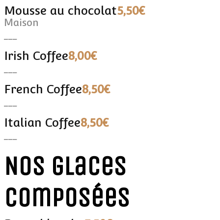
Mousse au chocolat
5,50€
Maison
___
Irish Coffee
8,00€
___
French Coffee
8,50€
___
Italian Coffee
8,50€
___
Nos glaces
composées