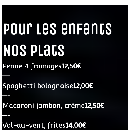
Pour les enfants
Nos plats
Penne 4 fromages
12,50€
___
Spaghetti bolognaise
12,00€
___
Macaroni jambon, crème
12,50€
___
Vol-au-vent, frites
14,00€