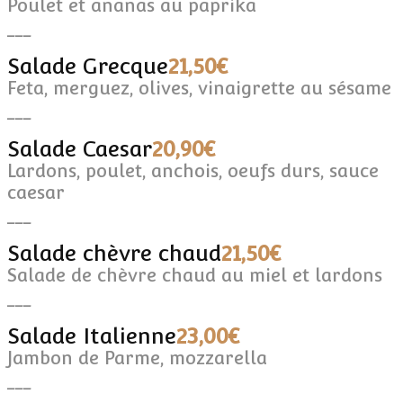
Poulet et ananas au paprika
___
Salade Grecque
21,50€
Feta, merguez, olives, vinaigrette au sésame
___
Salade Caesar
20,90€
Lardons, poulet, anchois, oeufs durs, sauce
caesar
___
Salade chèvre chaud
21,50€
Salade de chèvre chaud au miel et lardons
___
Salade Italienne
23,00€
Jambon de Parme, mozzarella
___