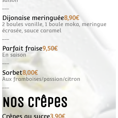
___
Dijonaise meringuée
8,90€
2 boules vanille, 1 boule moka, meringue
écrasée, sauce caramel
___
Parfait fraise
9,50€
En saison
___
Sorbet
8,00€
Aux framboises/passion/citron
___
Nos crêpes
Crêpes au sucre
3,90€