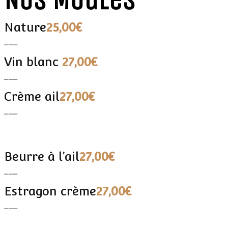
Nature
25,00€
___
Vin blanc
27,00€
___
Crème ail
27,00€
___
Beurre à l’ail
27,00€
___
Estragon crème
27,00€
___