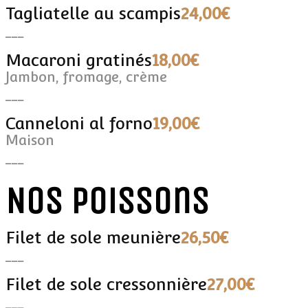
Tagliatelle au scampis
24,00€
___
Macaroni gratinés
18,00€
Jambon, fromage, crème
___
Canneloni al forno
19,00€
Maison
___
Nos poissons
Filet de sole meunière
26,50€
___
Filet de sole cressonnière
27,00€
___