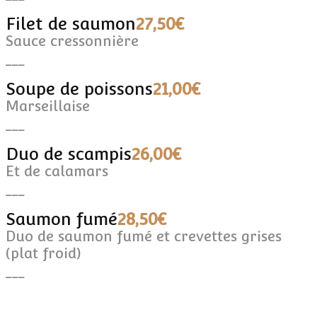
Filet de saumon
27,50€
Sauce cressonnière
___
Soupe de poissons
21,00€
Marseillaise
___
Duo de scampis
26,00€
Et de calamars
___
Saumon fumé
28,50€
Duo de saumon fumé et crevettes grises
(plat froid)
___