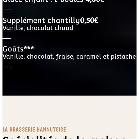
___
Supplément chantilly
0,50€
Vanille, chocolat chaud
___
Goûts
***
Vanille, chocolat, fraise, caramel et pistache
___
LA BRASSERIE HANNUTOISE