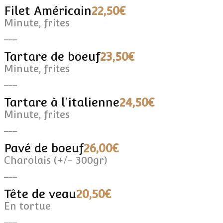
Filet Américain
22,50€
Minute, frites
___
Tartare de boeuf
23,50€
Minute, frites
___
Tartare à l'italienne
24,50€
Minute, frites
___
Pavé de boeuf
26,00€
Charolais (+/- 300gr)
___
Tête de veau
20,50€
En tortue
___