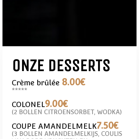
ONZE DESSERTS
8
.00€
Crème brûlée
*****
9
.00€
COLONEL
(2 BOLLEN CITROENSORBET, WODKA)
7
.50€
COUPE AMANDELMELK
(3 BOLLEN AMANDELMELKIJS, COULIS