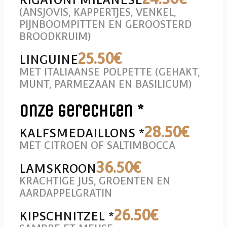
(ANSJOVIS, KAPPERTJES, VENKEL,
PIJNBOOMPITTEN EN GEROOSTERD
BROODKRUIM)
25
.50€
LINGUINE
MET ITALIAANSE POLPETTE (GEHAKT,
MUNT, PARMEZAAN EN BASILICUM)
Onze gerechten *
28
.50€
KALFSMEDAILLONS *
MET CITROEN OF SALTIMBOCCA
36
.50€
LAMSKROON
KRACHTIGE JUS, GROENTEN EN
AARDAPPELGRATIN
26
.50€
KIPSCHNITZEL *